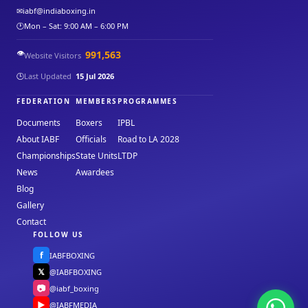
✉
iabf@indiaboxing.in
🕐
Mon – Sat: 9:00 AM – 6:00 PM
👁️
991,563
Website Visitors
🕒
Last Updated
15 Jul 2026
FEDERATION
MEMBERS
PROGRAMMES
Documents
Boxers
IPBL
About IABF
Officials
Road to LA 2028
Championships
State Units
LTDP
News
Awardees
Blog
Gallery
Contact
FOLLOW US
f
IABFBOXING
𝕏
@IABFBOXING
📷
@iabf_boxing
▶
@IABFMEDIA