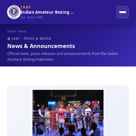
IABF
Indian Amateur Boxing Federation
Est. Since 1948
Home
› News
📰 IABF · PRESS & MEDIA
News & Announcements
Official news, press releases and announcements from the Indian
Amateur Boxing Federation