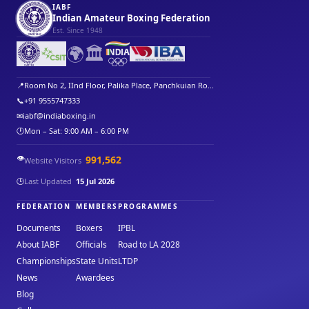
IABF
Indian Amateur Boxing Federation
Est. Since 1948
🌍
🏛️
📍
Room No 2, IInd Floor, Palika Place, Panchkuian Ro...
📞
+91 9555747333
✉
iabf@indiaboxing.in
🕐
Mon – Sat: 9:00 AM – 6:00 PM
👁️
991,562
Website Visitors
🕒
Last Updated
15 Jul 2026
FEDERATION
MEMBERS
PROGRAMMES
Documents
Boxers
IPBL
About IABF
Officials
Road to LA 2028
Championships
State Units
LTDP
News
Awardees
Blog