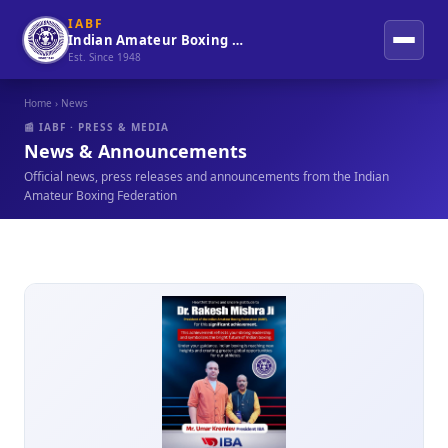
IABF
Indian Amateur Boxing Federation
Est. Since 1948
Home
› News
📰 IABF · PRESS & MEDIA
News & Announcements
Official news, press releases and announcements from the Indian
Amateur Boxing Federation