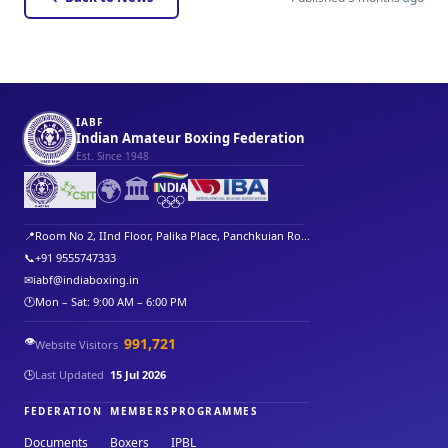
IABF
Indian Amateur Boxing Federation
Est. Since 1948
🌍
🏛️
📍
Room No 2, IInd Floor, Palika Place, Panchkuian Ro...
📞
+91 9555747333
✉
iabf@indiaboxing.in
🕐
Mon – Sat: 9:00 AM – 6:00 PM
👁️
991,721
Website Visitors
🕒
Last Updated
15 Jul 2026
FEDERATION
MEMBERS
PROGRAMMES
Documents
Boxers
IPBL