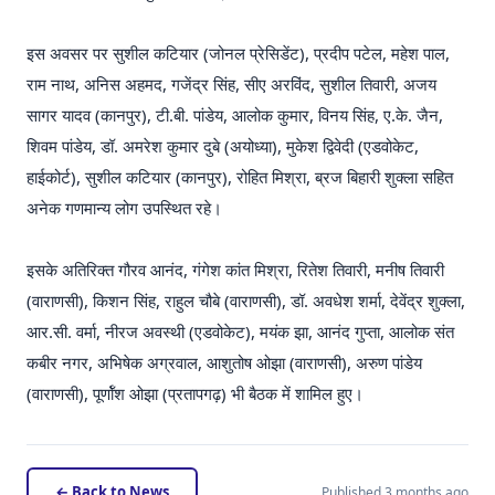
इस अवसर पर सुशील कटियार (जोनल प्रेसिडेंट), प्रदीप पटेल, महेश पाल,
राम नाथ, अनिस अहमद, गजेंद्र सिंह, सीए अरविंद, सुशील तिवारी, अजय
सागर यादव (कानपुर), टी.बी. पांडेय, आलोक कुमार, विनय सिंह, ए.के. जैन,
शिवम पांडेय, डॉ. अमरेश कुमार दुबे (अयोध्या), मुकेश द्विवेदी (एडवोकेट,
हाईकोर्ट), सुशील कटियार (कानपुर), रोहित मिश्रा, ब्रज बिहारी शुक्ला सहित
अनेक गणमान्य लोग उपस्थित रहे।
इसके अतिरिक्त गौरव आनंद, गंगेश कांत मिश्रा, रितेश तिवारी, मनीष तिवारी
(वाराणसी), किशन सिंह, राहुल चौबे (वाराणसी), डॉ. अवधेश शर्मा, देवेंद्र शुक्ला,
आर.सी. वर्मा, नीरज अवस्थी (एडवोकेट), मयंक झा, आनंद गुप्ता, आलोक संत
कबीर नगर, अभिषेक अग्रवाल, आशुतोष ओझा (वाराणसी), अरुण पांडेय
(वाराणसी), पूर्णॉश ओझा (प्रतापगढ़) भी बैठक में शामिल हुए।
← Back to News
Published 3 months ago